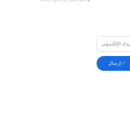
Em - بريد إلكتروني
اشترك ف
إرسال ✅
ا
س
Imprint
 الحقوق محفوظة. جميع المحتويات بما فيها المقالات، الكتب، والنصوص على هذا الم