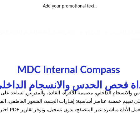
Add your promotional text...
سات التدريب
البرامج
اختبر نفسك
أنظمة التقييم الذكية للمؤسسات التعليمية 
يسية
MDC Internal Compass 
اة فحص الحدس والانسجام الداخل
ة احترافية لفحص الحدس والانسجام الداخلي، مصممة للأفراد، القادة، والمدربين. 
ة على تقييم خمسة عناصر أساسية: إشارات الجسد، الشعور العاطفي، القي
اة مباشرة عبر المتصفح، بدون تسجيل، وتوفر تقارير PDF احترافية.