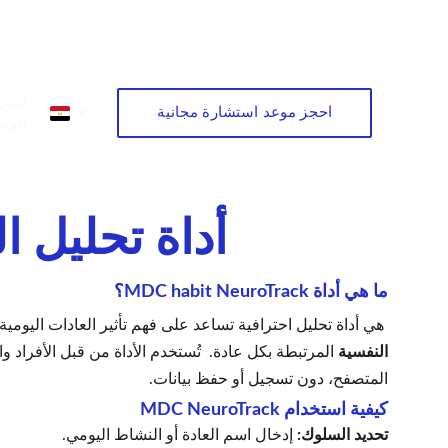
لمؤس
احجز موعد استشارة مجانية
الرئ
أداة تحليل 
ما هي أداة MDC habit NeuroTrack؟
 هي أداة تحليل احترافية تساعد على فهم تأثير العادات اليومية على الطاقة والتركيز والأداء الذهني. لا تكتفي الأداة بتسجيل السلوك، بل تحلل 
النفسية
 المرتبطة بكل عادة.  تُستخدم الأداة من قبل الأفراد 
المتصفح، دون تسجيل أو حفظ بيانات.
كيفية استخدام MDC NeuroTrack
تحديد السلوك: 
إدخال اسم العادة أو النشاط اليومي.