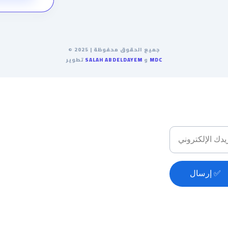
Em - بريد إلكتروني
اشترك ف
إرسال ✅
ا