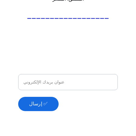
__________________
اشترك في نشرتنا الإخبارية"
 ✅
استمتع بعروض حصرية متاحة فقط للمشتركين 
E
 ✅
لدينا."
Email - بريد إلكتروني
إرسال ✅