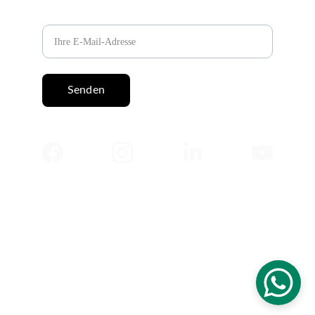
E-Mail-Adresse
Senden
© 2025 Salah Abdeldayem. Alle Rechte 
vorbehalten. Sämtliche Inhalte dieser 
Website, einschließlich Artikel, Tests, Bücher 
und Texte, sind urheberrechtlich geschützt 
und dürfen ohne vorherige schriftliche 
Genehmigung weder kopiert noch 
veröffentlicht werden.