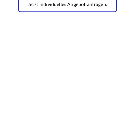
Jetzt individuelles Angebot anfragen.
Abonniere unseren 
Newsletter✅
Melde dich an und erhalte regelmäßig 
hilfreiche Impulse, praktische Tools und 
inspirierende Denkanstöße für deine 
persönliche und berufliche Entwicklung.
Genieße exklusive Angebote, die 
ausschließlich unseren Abonnenten 
vorbehalten sind.✅
Email*