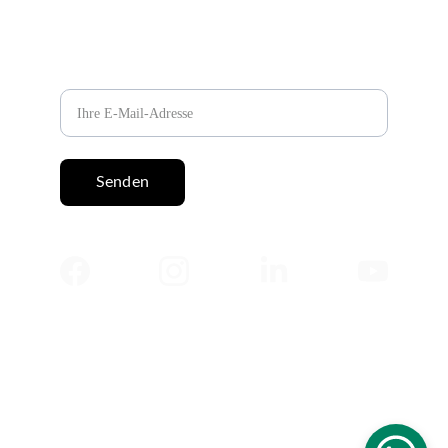
✉️ Jetzt Newsletter abonnieren
E-Mail-Adresse
Senden
© 2025 Salah Abdeldayem. Alle Rechte 
vorbehalten. Sämtliche Inhalte dieser 
Website, einschließlich Artikel, Tests, Bücher 
und Texte, sind urheberrechtlich geschützt 
und dürfen ohne vorherige schriftliche 