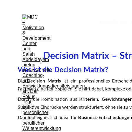
Home
Business
Decision Matrix – St
Was ist die Decision Matrix?
Die
Decision Matrix
ist ein professionelles Entsche
Faktoren eine Rolle spielen. Sie hilft dabei, komplexe 
Durch die Kombination aus
Kriterien, Gewichtung
Subjektive Eindrücke werden strukturiert, ohne sie zu 
Das Tool eignet sich ideal für
Business-Entscheidungen