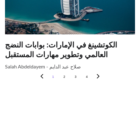
الكوتشينغ في الإمارات: بوابات النضج
العالمي وتطوير مهارات المستقبل
Salah Abdeldayem - صلاح عبد الدايم
1
2
3
4
اشترك في نشرتنا الإخبارية"
 ✅
استمتع بعروض حصرية متاحة فقط للمشتركين 
E
 ✅
لدينا."