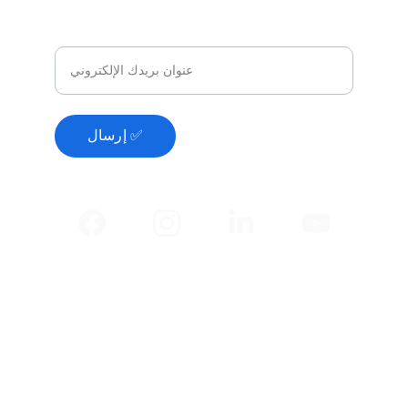
Email - بريد إلكتروني
إرسال ✅
🧠 اختبارات عقلية و ذهنية
💼 اختبارات مهنية
الأسئلة الشائعة
الشروط والأحكام
سياسة الخصوصية