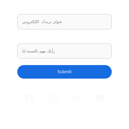
 ✅
لدينا."
Email*
شارك برأيك
Submit
🧠 اختبارات عقلية و ذهنية
💼 اختبارات مهنية