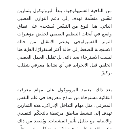
من الناحية الفسيولوجية، يبدأ البروتوكول بتمارين
تنفّس منظّمة تهدف إلى دعم التوازن العصبي
الذاتي. هذا النوع من التنفّس يُستخدم على نطاق
واسع في أبحاث التنظيم العصبي لخفض مؤشرات
التوتر الفسيولوجي ودعم الانتقال من حالة
الاستجابة للضغط إلى حالة أكثر استقرارًا. الغاية هنا
ليست الاسترخاء بحد ذاته، بل تقليل الحمل العصبي
الخلفي قبل الانخراط في أي نشاط معرفي يتطلب
تركيزًا.
بعد ذلك، يعتمد البروتوكول على مهام معرفية
انتقائية مستوحاة من نماذج معروفة في علم النفس
المعرفي، مثل مهام التداخل الإدراكي. هذه التمارين
تهدف إلى تنشيط مناطق مرتبطة بالتحكّم التنفيذي
والانتباه، مع تقليل تأثير المشتتات. ويُقصد من ذلك
دعم القدرة على توجيه الانتباه بشكل واعٍ ومنظّم