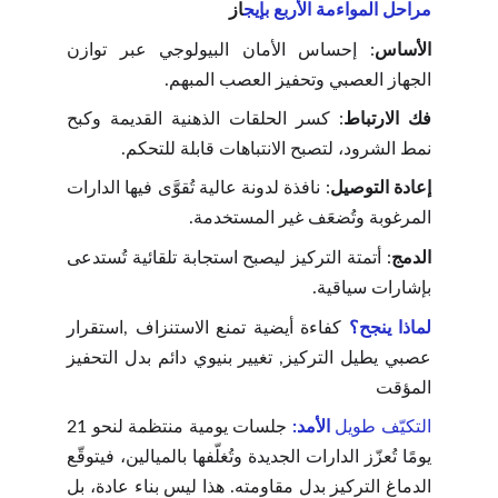
مراحل المواءمة الأربع بإيج
از
الأساس
: إحساس الأمان البيولوجي عبر توازن
الجهاز العصبي وتحفيز العصب المبهم.
فك الارتباط
: كسر الحلقات الذهنية القديمة وكبح
نمط الشرود، لتصبح الانتباهات قابلة للتحكم.
إعادة التوصيل
: نافذة لدونة عالية تُقوَّى فيها الدارات
المرغوبة وتُضعَف غير المستخدمة.
الدمج
: أتمتة التركيز ليصبح استجابة تلقائية تُستدعى
بإشارات سياقية.
لماذا ينجح؟
كفاءة أيضية تمنع الاستنزاف ,استقرار
عصبي يطيل التركيز, تغيير بنيوي دائم بدل التحفيز
المؤقت
التكيّف طويل
الأمد:
جلسات يومية منتظمة لنحو 21
يومًا تُعزّز الدارات الجديدة وتُغلّفها بالميالين، فيتوقّع
الدماغ التركيز بدل مقاومته. هذا ليس بناء عادة، بل