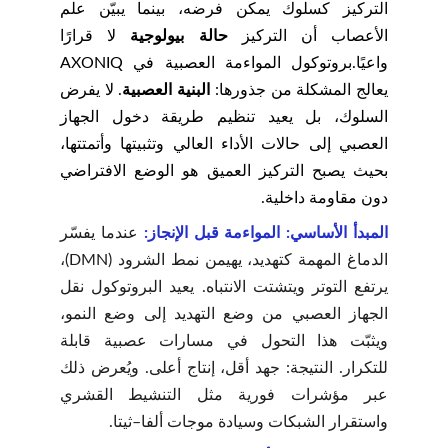
التركيز كسلوك يمكن فرضه، بينما يبيّن علم
الأعصاب أن التركيز
حالة بيولوجية
لا قرارًا
واعيًا.بروتوكول المواءمة العصبية في AXONIQ
يعالج المشكلة من جذورها:
البنية العصبية
. لا يفرض
السلوك، بل يعيد تنظيم طريقة دخول الجهاز
العصبي إلى حالات الأداء العالي وتثبيتها وأتمتتها،
بحيث يصبح التركيز العميق هو الوضع الافتراضي
دون مقاومة داخلية.
المبدأ الأساسي: المواءمة قبل الإنجاز:
عندما يفسّر
الدماغ المهمة كتهديد، يهيمن نمط الشرود (DMN)،
يرتفع التوتر ويتشتت الانتباه. يعيد البروتوكول نقل
الجهاز العصبي من وضع التهديد إلى وضع النمو،
ويثبّت هذا التحول في مسارات عصبية قابلة
للتكرار. النتيجة: جهد أقل، إنتاج أعلى. ويُعرض ذلك
عبر مؤشرات فورية مثل التنشيط القشري
واستقرار الشبكات وسيادة موجات ألفا–ثيتا.