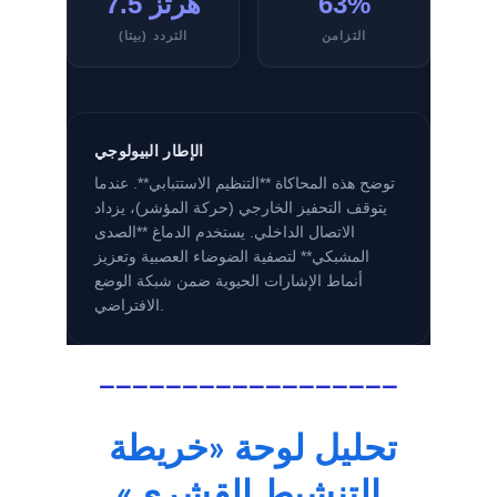
__________________
تحليل لوحة «خريطة 
التنشيط القِشري»