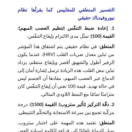
التفسير المنطقي للمقاييس كما يقرأها نظام
نيوروفيدباك حقيقي
1. إعادة ضبط التنفّس (تنظيم العصب المبهم):
القيمة (100):
تمثّل مدى الالتزام بإيقاع التنفّس.
المنطق:
في نظام حقيقي يتم اشتقاق هذا المؤشر
من تباين معدل ضربات القلب (HRV). عندما يكون
الزفير أطول والشهيق أقصر وبإيقاع منتظم، يزداد
تباين نبض القلب. هذه الزيادة ترسل إشارة أمان إلى
الدماغ عبر العصب المبهم، مفادها أن الجسم ليس
في حالة تهديد. قيمة 100 تعني أن إيقاع التنفّس كان
متزامنًا تمامًا مع النمط اللاودي المثالي.
2. دقّة التركيز (تأثير ستروب): القيمة (1500):
درجة
مركّبة تجمع بين سرعة الاستجابة والتحكّم التثبيطي.
المنطق:
تعتمد هذه المهمة على اختبار ستروب.
يميل الدماغ تلقائيًا إلى قراءة الكلمة (سيادة الفص