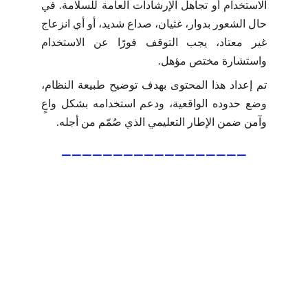
الاستخدام أو تجاهل الإرشادات العامة للسلامة. في
حال الشعور بدوار، غثيان، صداع شديد، أو أي انزعاج
غير معتاد، يجب التوقف فورًا عن الاستخدام
واستشارة مختص مؤهل.
تم إعداد هذا المحتوى بهدف توضيح طبيعة النظام،
وضع حدوده الواقعية، ودعم استخدامه بشكل واعٍ
وآمن ضمن الإطار التعليمي الذي صُمّم من أجله.
__________________
اشترك في نشرتنا الإخبارية"
 ✅
اشترك الآن لتصلك بانتظام أفكار ملهمة، وأدوات 
عملية، ونصائح مفيدة تدعم تطوّرك الشخصي 
والمهني.
استمتع بعروض حصرية متاحة فقط للمشتركين 
E