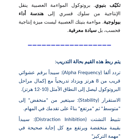
تكيّف بنيوي
. بروتوكول المواءمة العصبية ينقل
الإنتاجية من سلوك قسري إلى
هندسة أداء
بيولوجية
. مواءمة بنيتك العصبية ليست ميزة إنتاجية
فحسب، بل
سيادة معرفية
.
__________________
يتم ربط هذه القيم بحالة التدريب:
تردد ألفا (Alpha Frequency): سيبدأ برقم عشوائي
قريب من 8 هرتز ويزداد تدريجياً مع إكمال مراحل
البروتوكول ليصل إلى النطاق الأمثل (10-12 هرتز).
الاستقرار (Stability): سيتغير من "منخفض" إلى
"متوسط" ثم "مرتفع" بناءً على تقدمك في المهام.
تثبيط التشتت (Distraction Inhibition): سيبدأ
بقيمة منخفضة ويرتفع مع كل إجابة صحيحة في
"مهمة التركيز"
.